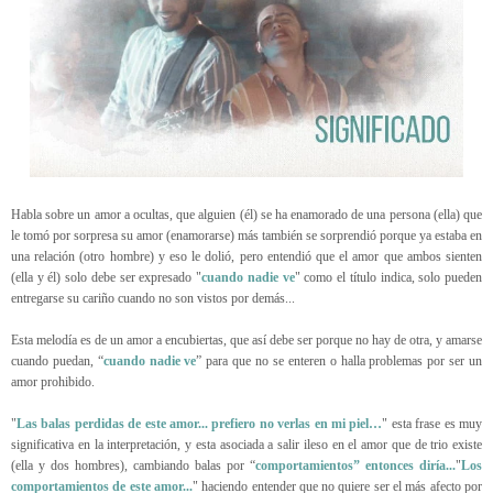
Habla sobre un amor a ocultas, que alguien (él) se ha enamorado de una persona (ella) que
le tomó por sorpresa su amor (enamorarse) más también se sorprendió porque ya estaba en
una relación (otro hombre) y eso le dolió, pero entendió que el amor que ambos sienten
(ella y él) solo debe ser expresado "
cuando nadie ve
" como el título indica, solo pueden
entregarse su cariño cuando no son vistos por demás...
Esta melodía es de un amor a encubiertas, que así debe ser porque no hay de otra, y amarse
cuando puedan, “
cuando nadie ve
” para que no se enteren o halla problemas por ser un
amor prohibido.
"
Las balas perdidas de este amor... prefiero no verlas en mi piel…
" esta frase es muy
significativa en la interpretación, y esta asociada a salir ileso en el amor que de trio existe
(ella y dos hombres), cambiando balas por “
comportamientos” entonces diría...
"
Los
comportamientos de este amor...
" haciendo entender que no quiere ser el más afecto por