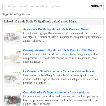
SUBMIT
Tags
:
MoratSignificado
Related :
Cuando Nadie Ve Significado de la Canción Morat
Acuérdate De Mí Significado de la Canción Morat
La melodía del grupo Morat da a entender la ilusión de querer estar
con alguien. Describe su letra a una persona (él) quien sigue amando a
alguien (ella) pe ...
Consejo de Amor Significado de la Canción TINI Morat
Esta melodía de Tini con Morat explican el amar a alguien que eligió a
otra persona. La letra de esta canción describe a una persona (ella)
quien ha llegad ...
La Correcta Significado de la Canción Nabález Morat
Esta canción de Nabález y Morat habla de un amor que lo dio el
destino. La letra expresa el amor incondicional que se le tiene a una
persona (ella) que as ...
Cuando Nadie Ve Significado de la Canción Morat
Es una canción con un significado de amar a escondidas, porque ya
hay más personas involucradas. Habla sobre un amor a ocultas, que
alguien (él) se ha enamo ...