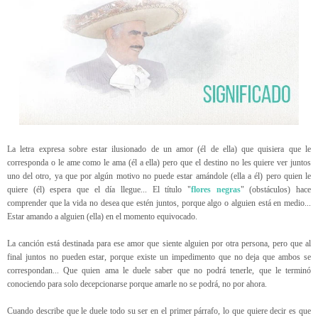
La letra expresa sobre estar ilusionado de un amor (él de ella) que quisiera que le
corresponda o le ame como le ama (él a ella) pero que el destino no les quiere ver juntos
uno del otro, ya que por algún motivo no puede estar amándole (ella a él) pero quien le
quiere (él) espera que el día llegue... El título "
flores negras
" (obstáculos) hace
comprender que la vida no desea que estén juntos, porque algo o alguien está en medio...
Estar amando a alguien (ella) en el momento equivocado.
La canción está destinada para ese amor que siente alguien por otra persona, pero que al
final juntos no pueden estar, porque existe un impedimento que no deja que ambos se
correspondan... Que quien ama le duele saber que no podrá tenerle, que le terminó
conociendo para solo decepcionarse porque amarle no se podrá, no por ahora.
Cuando describe que le duele todo su ser en el primer párrafo, lo que quiere decir es que