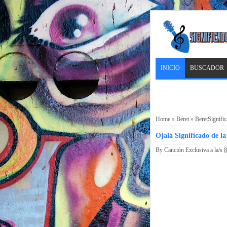
INICIO
BUSCADOR
Home
»
Beret
»
BeretSignifi
Ojalá Significado de l
By
Canción Exclusiva
a la/s
8