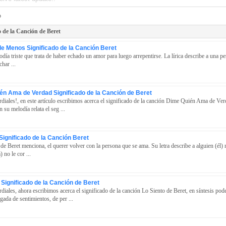
o
o de la Canción de Beret
de Menos Significado de la Canción Beret
día triste que trata de haber echado un amor para luego arrepentirse. La lírica describe a una pe
char ...
én Ama de Verdad Significado de la Canción de Beret
diales!, en este artículo escribimos acerca el significado de la canción Dime Quién Ama de Ver
n su melodía relata el seg ...
ignificado de la Canción Beret
de Beret menciona, el querer volver con la persona que se ama. Su letra describe a alguien (él) 
 no le cor ...
 Significado de la Canción de Beret
diales, ahora escribimos acerca el significado de la canción Lo Siento de Beret, en síntesis po
gada de sentimientos, de per ...