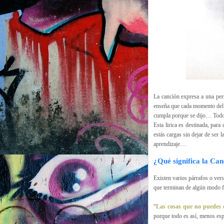
La canción expresa a una pers
enseña que cada momento del c
cumpla porque se dijo… Todo
Esta lirica es destinada, par
estás cargas sin dejar de ser 
aprendizaje…
¿Qué significa la Can
Existen varios párrafos o vers
que terminan de algún modo 
“
Las cosas que no puedes
porque todo es así, menos es