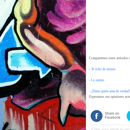
Compartimos estos artículos q
-
Te echo de menos.
-
Lo siento.
-
¿Dime quién ama de verdad
Esperamos sus opiniones acerc
Share on
Facebook