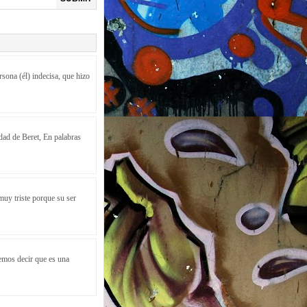
rsona (él) indecisa, que hizo
dad de Beret, En palabras
muy triste porque su ser
demos decir que es una