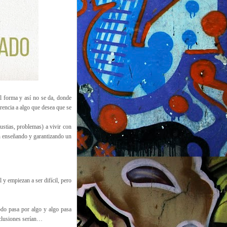
al forma y así no se da, donde
erencia a algo que desea que se
ustias, problemas) a vivir con
nan enseñando y garantizando un
 y empiezan a ser difícil, pero
do pasa por algo y algo pasa
clusiones serían…