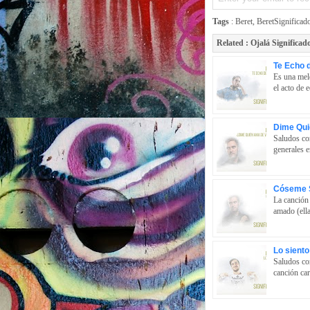
Tags
:
Beret
,
BeretSignificad
Related :
Ojalá Significad
Te Echo 
Es una melo
el acto de e
Dime Qui
Saludos cor
generales e
Cóseme S
La canción 
amado (ella)
Lo siento
Saludos cor
canción car