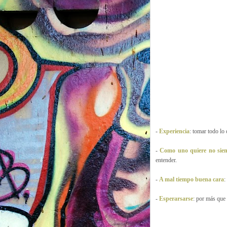
-
Experiencia
: tomar todo lo
-
Como uno quiere no siem
entender.
-
A mal tiempo buena cara
:
-
Esperarsarse
: por más que 