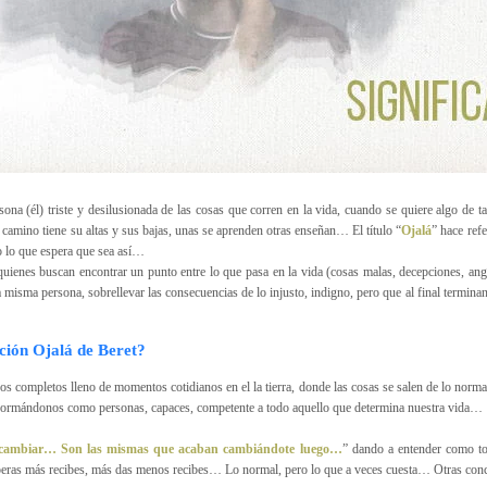
ona (él) triste y desilusionada de las cosas que corren en la vida, cuando se quiere algo de t
amino tiene su altas y sus bajas, unas se aprenden otras enseñan… El título “
Ojalá
” hace ref
 lo que espera que sea así…
a quienes buscan encontrar un punto entre lo que pasa en la vida (cosas malas, decepciones, ang
la misma persona, sobrellevar las consecuencias de lo injusto, indigno, pero que al final termi
ción Ojalá de Beret?
os completos lleno de momentos cotidianos en el la tierra, donde las cosas se salen de lo normal
formándonos como personas, capaces, competente a todo aquello que determina nuestra vida…
 cambiar… Son las mismas que acaban cambiándote luego…
” dando a entender como to
peras más recibes, más das menos recibes… Lo normal, pero lo que a veces cuesta… Otras con