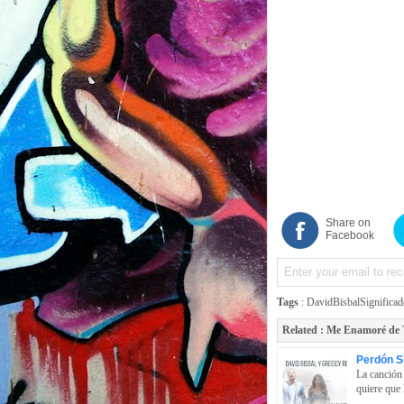
Share on
Facebook
Tags
:
DavidBisbalSignificad
Related :
Me Enamoré de T
Perdón S
La canción 
quiere que 