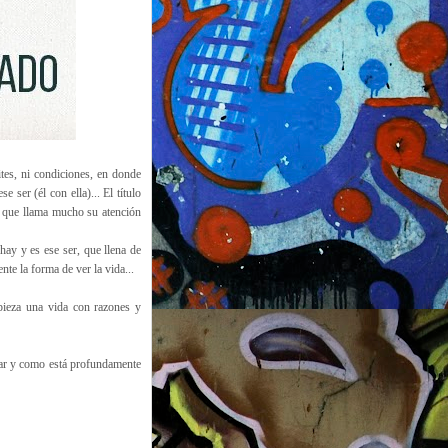
tes, ni condiciones, en donde
e ser (él con ella)... El título
) que llama mucho su atención
hay y es ese ser, que llena de
nte la forma de ver la vida...
pieza una vida con razones y
mar y como está profundamente