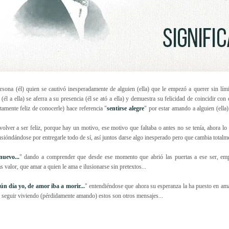
rsona (él) quien se cautivó inesperadamente de alguien (ella) que le empezó a querer sin lími
l a ella) se aferra a su presencia (él se ató a ella) y demuestra su felicidad de coincidir con es
tamente feliz de conocerle) hace referencia "
sentirse alegre
" por estar amando a alguien (ella
volver a ser feliz, porque hay un motivo, ese motivo que faltaba o antes no se tenía, ahora lo 
lusióndándose por entregarle todo de sí, así juntos darse algo inesperado pero que cambia totalme
uevo...
" dando a comprender que desde ese momento que abrió las puertas a ese ser, em
 valor, que amar a quien le ama e ilusionarse sin pretextos...
n día yo, de amor iba a morir...
" entendiéndose que ahora su esperanza la ha puesto en a
re seguir viviendo (pérdidamente amando) estos son otros mensajes...