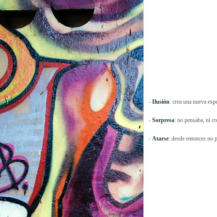
-
Ilusión
: crea una nueva esp
-
Sorpresa
: no pensaba, ni c
-
Atarse
: desde entonces no p