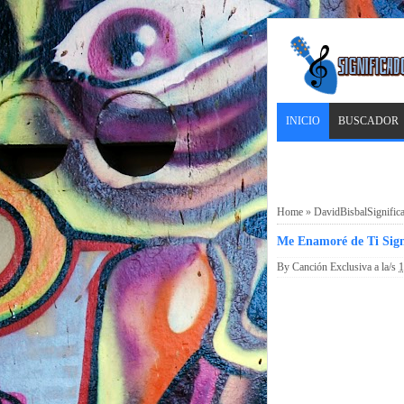
INICIO
BUSCADOR
Home
»
DavidBisbalSignific
Me Enamoré de Ti Sign
By
Canción Exclusiva
a la/s
1