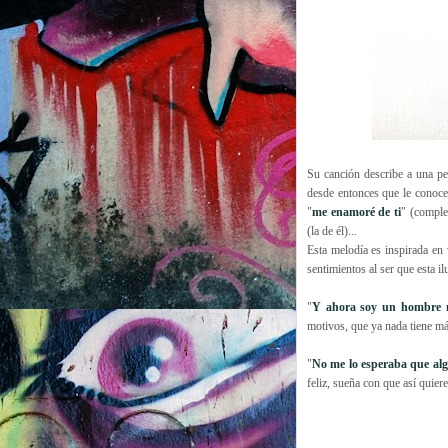
Su canción describe a una pe
desde entonces que le conoce (é
"
me enamoré de ti
" (comple
(la de él)...
Esta melodía es inspirada en 
sentimientos al ser que esta i
"
Y ahora soy un hombre n
motivos, que ya nada tiene más
"
No me lo esperaba que algú
feliz, sueña con que así quie